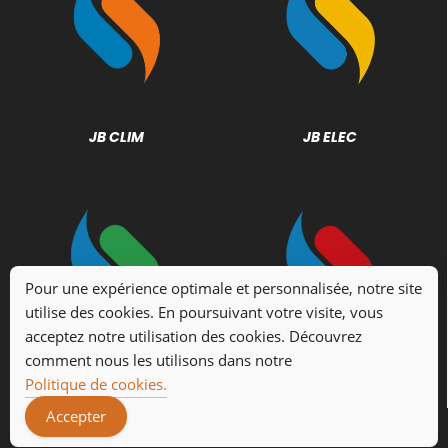
JB CLIM
JB ELEC
Pour une expérience optimale et personnalisée, notre site
utilise des cookies. En poursuivant votre visite, vous
acceptez notre utilisation des cookies. Découvrez
comment nous les utilisons dans notre
JB ENERGY
JB PLOMBERIE
Politique de cookies.
Accepter
© 2024 –
JBGROUP
TOUS DROITS RÉSÉRVÉS.