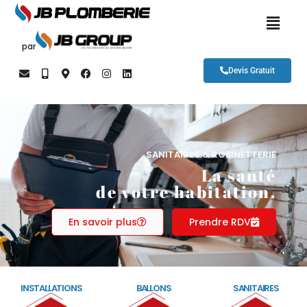
par
Devis Gratuit
SANITAIRES & ROBINETTERIE
La santé
de votre habitation.
En savoir plus
Prendre RDV
INSTALLATIONS
BALLONS
SANITAIRES